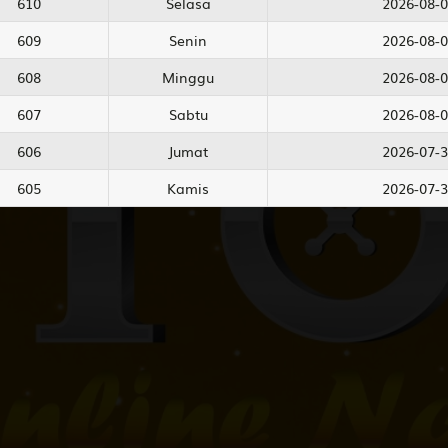
610
Selasa
2026-08-0
609
Senin
2026-08-0
608
Minggu
2026-08-0
607
Sabtu
2026-08-0
606
Jumat
2026-07-3
605
Kamis
2026-07-3