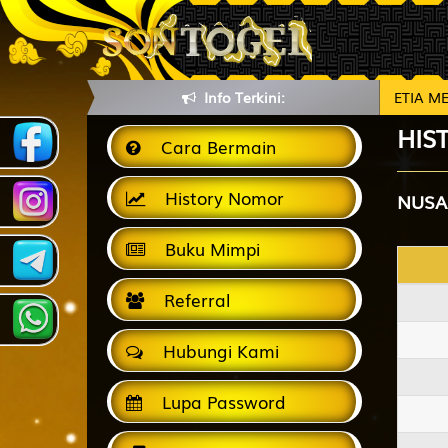
 DATANG DI SONTOGEL SITUS TERPERCAYA SETIA MELAYANI SE
Info Terkini:
HIS
Cara Bermain
History Nomor
NUSA
Buku Mimpi
Referral
Hubungi Kami
Lupa Password