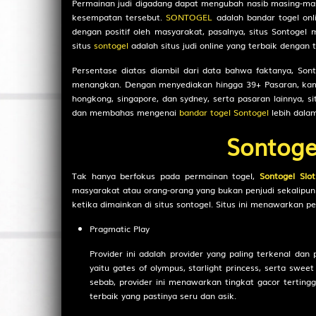
Permainan judi digadang dapat mengubah nasib masing-mas
kesempatan tersebut.
SONTOGEL
adalah bandar togel onl
dengan positif oleh masyarakat, pasalnya, situs Sontog
situs
sontogel
adalah situs judi online yang terbaik denga
Persentase diatas diambil dari data bahwa faktanya, S
menangkan. Dengan menyediakan hingga 39+ Pasaran, kami
hongkong, singapore, dan sydney, serta pasaran lainnya, s
dan membahas mengenai
bandar togel Sontogel
lebih dalam
Sontoge
Tak hanya berfokus pada permainan togel,
Sontogel Slot
masyarakat atau orang-orang yang bukan penjudi sekalipun 
ketika dimainkan di situs sontogel. Situs ini menawarkan pe
Pragmatic Play
Provider ini adalah provider yang paling terkenal dan
yaitu gates of olympus, starlight princess, serta swe
sebab, provider ini menawarkan tingkat gacor tertin
terbaik yang pastinya seru dan asik.