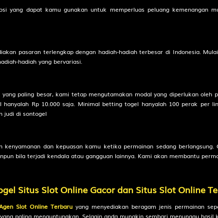
mosi yang dapat kamu gunakan untuk memperluas peluang kemenangan mu
diakan pasaran terlengkap dengan hadiah-hadiah terbesar di Indonesia. Mula
adiah-hadiah yang bervariasi.
yang paling besar, kami tetap mengutamakan modal yang diperlukan oleh pa
l hanyalah Rp 10.000 saja. Minimal betting togel hanyalah 100 perak per l
judi di sontogel
n kenyamanan dan kepuasan kamu ketika permainan sedang berlangsung. O
anpun bila terjadi kendala atau gangguan lainnya. Kami akan membantu perm
gel Situs Slot Online Gacor dan Situs Slot Online T
Agen Slot Online Terbaru
yang menyediakan beragam jenis permainan sepert
l yang paling menguntungkan. Selagin anda mungkin sembari menunggu hasil 