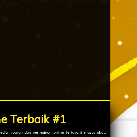
ne Terbaik #1
edia hiburan dan permainan online terfavorit masyarakat.