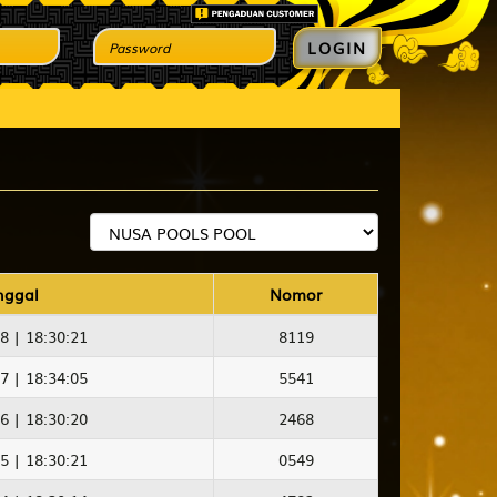
LOGIN
nggal
Nomor
8 | 18:30:21
8119
7 | 18:34:05
5541
6 | 18:30:20
2468
5 | 18:30:21
0549