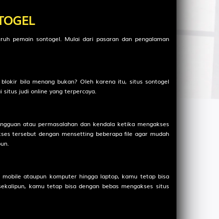
NTOGEL
uh pemain sontogel. Mulai dari pasaran dan pengalaman
blokir bila menang bukan? Oleh karena itu, situs sontogel
situs judi online yang terpercaya.
i gangguan atau permasalahan dan kendala ketika mengakses
kses tersebut dengan mensetting beberapa file agar mudah
un.
 mobile ataupun komputer hingga laptop, kamu tetap bisa
kalipun, kamu tetap bisa dengan bebas mengakses situs