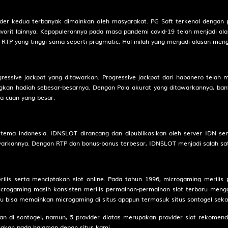
vider kedua terbanyak dimainkan oleh masyarakat. PG Soft terkenal denga
favorit lainnya. Kepopulerannya pada masa pandemi covid-19 telah menjadi al
a RTP yang tinggi sama seperti pragmatic. Hal inilah yang menjadi alasan me
ogressive jackpot yang ditawarkan. Progressive jackpot dari habanero tela
an hadiah sebesar-besarnya. Dengan Pola akurat yang ditawarkannya, ban
a cuan yang besar.
ma indonesia. IDNSLOT dirancang dan dipublikasikan oleh server IDN send
warkannya. Dengan RTP dan bonus-bonus terbesar, IDNSLOT menjadi salah sat
rilis serta menciptakan slot online. Pada tahun 1996, microgaming merili
microgaming masih konsisten merilis permainan-permainan slot terbaru meng
u bisa memainkan microgaming di situs apapun termasuk situs sontogel sekal
kan di sontogel, namun, 5 provider diatas merupakan provider slot rekomen
iakan pada halaman depan situs kami.