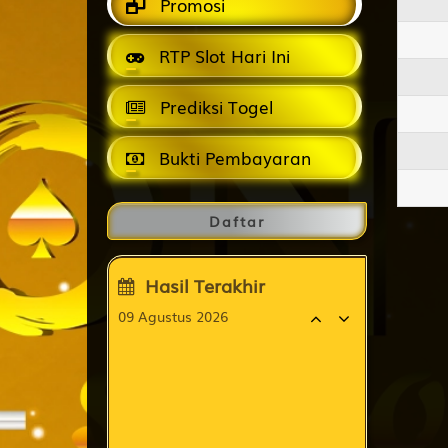
Promosi
RTP Slot Hari Ini
Prediksi Togel
Bukti Pembayaran
Daftar
Hasil Terakhir
09 Agustus 2026
SINGAPORE
5
1
0
2
HONGKONG
5
9
1
7
KingKong4D
6
2
3
9